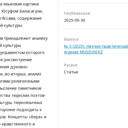
а языковая картина
 Юсуфом Баласагуни,
Опубликован
 Яссави, содержание
2025-09-30
й культуры.
ии принадлежит анализу
Выпуск
й культуры
№ 3 (2025): Научно-практически
журнал MUSEUM.KZ
фундаментом которого
ое рассмотрение
Раздел
ения духовно-
Статьи
, во-вторых, анализ
угими религиозными
мысление памятников
ества тюркских поэтов-
льтуры тюркоязычных
торонне подходить к
дов. Концепты «Вера» и
-нравственного и