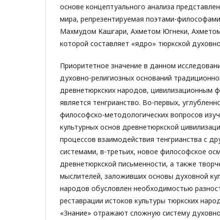
основе концептуального анализа представлен
мира, репрезентируемая поэтами-философами
Махмудом Кашгари, Ахметом Югнеки, Ахметом
которой составляет «ядро» тюркской духовно
Приоритетное значение в данном исследован
духовно-религиозных оснований традиционно
древнетюркских народов, цивилизационным 
является тенгрианство. Во-первых, углубленн
философско-методологических вопросов изуч
культурных основ древнетюркской цивилизации
процессов взаимодействия тенгрианства с др
системами, в-третьих, новое философское ос
древнетюркской письменности, а также творч
мыслителей, заложивших основы духовной ку
народов обусловлен необходимостью разнос
реставрации истоков культуры тюркских наро
«Знание» отражают сложную систему духовно