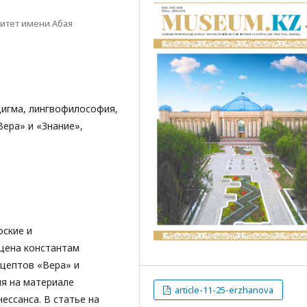
итет имени Абая
игма, лингвофилософия,
Вера» и «Знание»,
фские и
щена константам
нцептов «Вера» и
я на материале
article-11-25-erzhanova
ессанса. В статье на