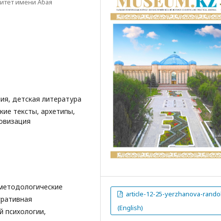
итет имени Абая
ия, детская литература
кие тексты, архетипы,
овизация
методологические
article-12-25-yerzhanova-rando
гративная
(English)
й психологии,