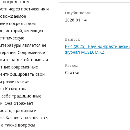
и, посредством
сти через постижения и
Опубликован
провождаемое
2026-01-14
ание посредством
ов, историй, имеющих
етипическую
Выпуск
литературы является ее
№ 4 (2025): Научно-практически
журнал MUSEUM.KZ
 терапии. Современные
иять на детей, помогая
Раздел
ятные современные
Статьи
дентифицировать свои
и развить свое
ра Казахстана
в себе традиционные
и. Она отражает
рость, традиции и
ры Казахстана являются
, а также вопросы