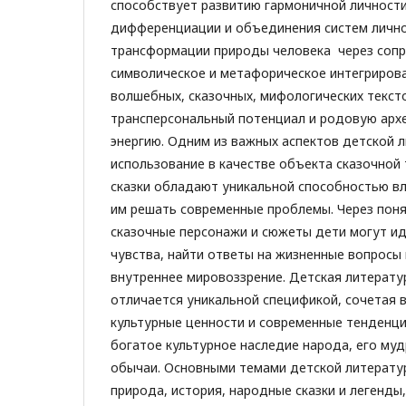
способствует развитию гармоничной личност
дифференциации и объединения систем лично
трансформации природы человека через со
символическое и метафорическое интег­риров
волшебных, сказочных, мифологических текст
трансперсональный потенциал и родовую арх
энергию. Одним из важных аспектов детской 
использование в качестве объекта сказочной
сказки обладают уникальной способностью вл
им решать современные проблемы. Через пон
сказочные персонажи и сюжеты дети могут и
чувства, найти ответы на жизненные вопросы 
внутреннее мировоззрение. Детская литерату
отличается уникальной спецификой, сочетая 
культурные ценности и современные тенденци
богатое культурное наследие народа, его муд
обычаи. Основными темами детской литерату
природа, история, народные сказки и легенды